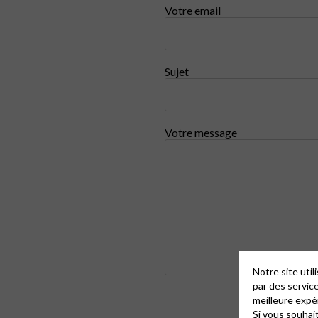
Votre email
Sujet
Votre message
Notre site uti
par des servic
meilleure expé
Si vous souhai