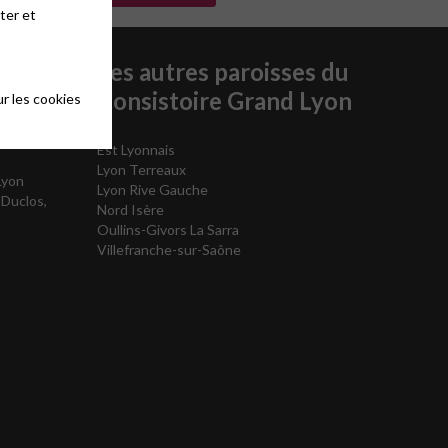
ter et
Les autres paroisses du
Consistoire Grand Lyon
r les cookies
Est Lyonnais
Lyon Terreaux
Lyon
Lyon Rive Gauche
 Duclos,
Nord Isère
Oullins-Givors La Sarra
Villefranche-sur-Saône