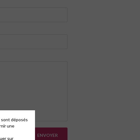
es sont déposés
rnir une
uer sur