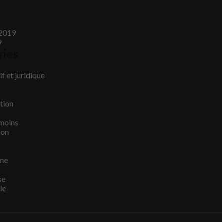
2019
9
ries
f et juridique
tion
émoins
ion
me
se
le