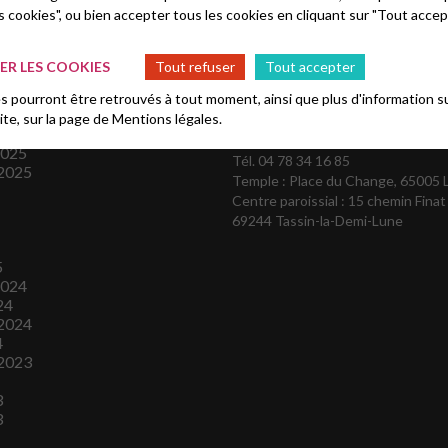
s cookies", ou bien accepter tous les cookies en cliquant sur "Tout accep
es
Contactez-nous :
R LES COOKIES
Tout refuser
Tout accepter
 pourront être retrouvés à tout moment, ainsi que plus d'information su
site, sur la page de
Mentions légales.
president@templeduchange.fr
secretariat@templeduchange.fr
2025
Tél. 04 78 34 16 85
2025
Temple : Place du Change, 65005 
Centre paroissial : 15 chemin Finat
69244 Tassin-la-Demi-Lune
5
2024
24
2024
4
2023
3
3