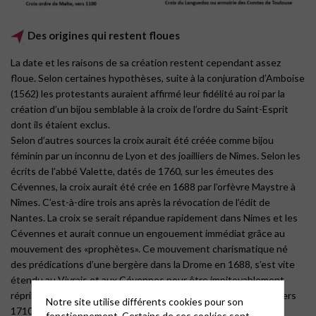
Des origines qui restent floues
La date et les raisons de sa création restent cependant assez
floue. Selon certaines hypothèses, suite à la conjuration d’Amboise
(1562) les protestants auraient affirmé leur fidélité au roi par la
création d’un bijou semblable à la croix de l’ordre du Saint-Esprit
dont ils étaient exclus.
Selon d’autres sources la croix aurait été créée comme bijou
féminin par un inconnu de Lyon et des joailliers de Nîmes. Selon les
écrits de l’abbé Valette, datés de 1760, sur les émeutes des
Cévennes, la croix aurait été crée en 1688 par l’orfèvre Maystre à
Nîmes. C’est-à-dire trois ans après la révocation de l’édit de
Nantes. La croix se serait répandue rapidement dans Nimes et les
Cévennes et aurait connue un engouement immédiat grâce au
mouvement des «prophètes». Ce mouvement charismatique né
des prédications d’une bergère dans la Drome en 1688, s’est vite
étendu au Vivrais et aux Cévennes pour être impitoyablement
réprimé. Les camisards dans leur exil à la fin de cette révolte, vers
Notre site utilise différents cookies pour son
1710, seraient à l’origine de l’introduction, dans l’Eglise des
fonctionnement. Certains de ces cookies sont