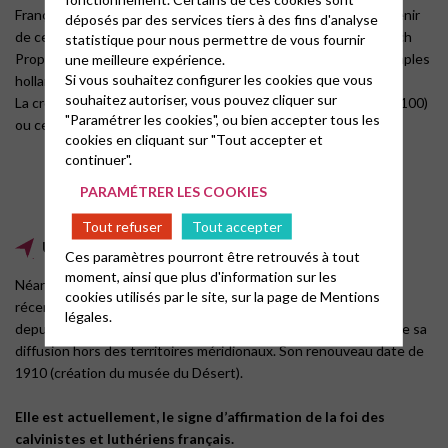
Français » de Londres de la croix huguenote ainsi que du souvenir
déposés par des services tiers à des fins d'analyse
de cette vague de prophétisme, retenu sous le nom de « French
statistique pour nous permettre de vous fournir
Prophets ». La croix huguenote est aussi connue dans des temples
une meilleure expérience.
Si vous souhaitez configurer les cookies que vous
hollandais.
souhaitez autoriser, vous pouvez cliquer sur
La croix huguenote semble avoir pour base la croix de Malte (1100)
"Paramétrer les cookies", ou bien accepter tous les
ou celle du Languedoc dont l’origine est plus ancienne.
cookies en cliquant sur "Tout accepter et
continuer".
PARAMÉTRER LES COOKIES
Tout refuser
Tout accepter
Une diffusion récente
Ces paramètres pourront être retrouvés à tout
moment, ainsi que plus d'information sur les
Néanmoins, sa diffusion dans le monde réformé semble être
cookies utilisés par le site, sur la page de
Mentions
récente. Ce sont les mouvements de populations, accélérés
légales.
depuis le dernier tiers du XIXe siècle, qui furent les vecteurs de sa
diffusion hors des territoires méridionaux. Son renouveau date de
1910 (création du musée du Désert).
Elle est actuellement, le signe d’affirmation de la foi des
calvinistes et luthériens français.