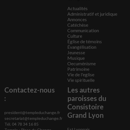
Actualités
Administratif et juridique
Annonces
Catéchèse
Communication
Culture
Église de témoins
Évangélisation
Jeunesse
Musique
Oecuménisme
Patrimoine
Vie de l'eglise
Vie spirituelle
Contactez-nous
Les autres
:
paroisses du
Consistoire
president@templeduchange.fr
Grand Lyon
secretariat@templeduchange.fr
Tél. 04 78 34 16 85
Est Lyonnais
Temple : Place du Change,