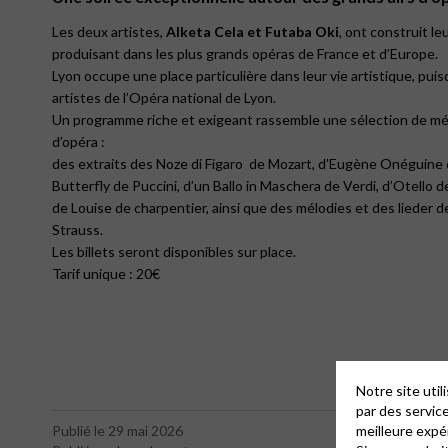
Les deux artistes,
Alketa Cela et Futaba Oki
, ont construit leu
produisant dans les plus grands opéras de France et d’Europe.
Lyon occupe une place particulière dans leur vie artistique, pui
artistes de l’Opéra national de Lyon.
Un programme riche et exigeant rassemble une sélection de mélo
d’opéra :
des extraits des Noze di Figaro de Mozart, d’Eugène Onéguine
Butterfly de Puccini, d’un Ballo in Maschera de Verdi, d’Otello d
de Louise de charpentier, ainsi que des mélodies et des lieder 
Strauss.
Les billets seront disponibles sur place.
Tarif unique : 20€
Notre site uti
par des servic
meilleure expé
Publié le 29 mai 2026