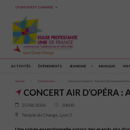
LYON OUEST CHANGE
ACTIVITÉS
ÉVÉNEMENTS
JEUNESSE
MUSIQUE
HIS
Accueil
Événements
Concert air d’opéra : Alketa Cela (soprano) et F
CONCERT AIR D’OPÉRA : 
25/06/2026
20h00
Temple du Change, Lyon 5
Une soirée exceptionnelle autour des grands airs d'o