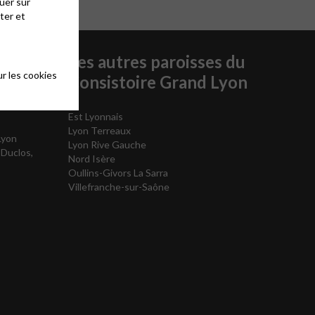
uer sur
ter et
Les autres paroisses du
r les cookies
Consistoire Grand Lyon
Est Lyonnais
Lyon Terreaux
Lyon
Lyon Rive Gauche
 Duclos,
Nord Isère
Oullins-Givors La Sarra
Villefranche-sur-Saône