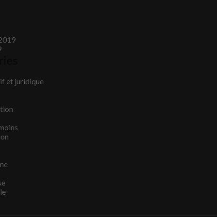
2019
9
ries
f et juridique
tion
émoins
ion
me
se
le