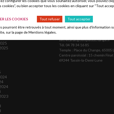
tez configurer les cookies que vous souhaitez autoriser, vous pouvez cliq
s cookies", ou bien accepter tous les cookies en cliquant sur "Tout accep
R LES COOKIES
Tout refuser
Tout accepter
es
Contactez-nous :
 pourront être retrouvés à tout moment, ainsi que plus d'information su
site, sur la page de
Mentions légales.
president@templeduchange.fr
secretariat@templeduchange.fr
2025
Tél. 04 78 34 16 85
2025
Temple : Place du Change, 65005 
Centre paroissial : 15 chemin Finat
69244 Tassin-la-Demi-Lune
5
2024
24
2024
4
2023
3
3