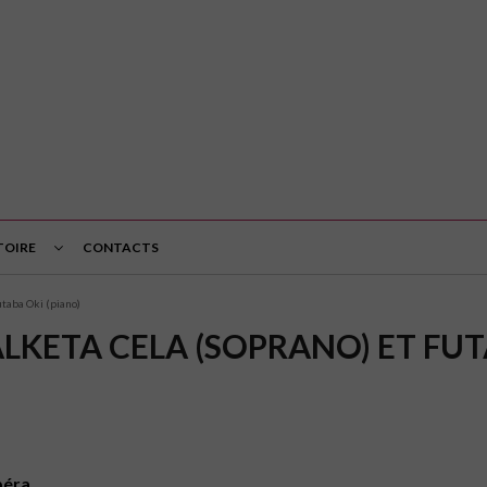
TOIRE
CONTACTS
utaba Oki (piano)
ALKETA CELA (SOPRANO) ET FUT
péra.