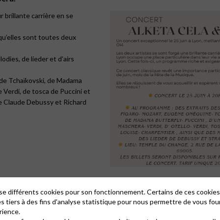
r brillante carrière en se
squ’elles sont toutes deux
dies, de lieder et d’airs
 de Tchaïkovski, de Madama
e Verdi, de tosca de Puccini et
de Claude Debussy et Richard
lise différents cookies pour son fonctionnement. Certains de ces cooki
es tiers à des fins d'analyse statistique pour nous permettre de vous fou
rience.