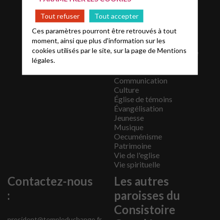
septembre 2019
Tout refuser
Tout accepter
février 2019
Catégories
Ces paramètres pourront être retrouvés à tout
moment, ainsi que plus d'information sur les
Actualités
cookies utilisés par le site, sur la page de
Mentions
Administratif et juridique
légales.
Annonces
Catéchèse
Communication
Culture
Église de témoins
Évangélisation
Jeunesse
Musique
Oecuménisme
Patrimoine
Vie de l'eglise
Vie spirituelle
Contactez-nous
Les autres
:
paroisses du
Consistoire
president@templeduchange.fr