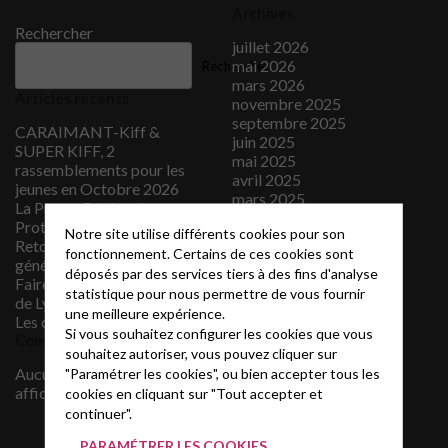
Archives
Rechercher
juillet 2026
mai 2026
Rechercher
mars 2026
Articles récents
novembre 2025
septembre 2025
CARAIMANT-Kiff &
juin 2025
SUPER KIFF, 2
mai 2025
rassemblements pour les
avril 2025
jeunes en Octobre 2026
mars 2025
La Presse Régionale
février 2025
Protestante
Notre site utilise différents cookies pour son
novembre 2024
Retour sur l’assemblée
fonctionnement. Certains de ces cookies sont
octobre 2024
générale 2026
déposés par des services tiers à des fins d'analyse
septembre 2024
Faire un don à la paroisse
statistique pour nous permettre de vous fournir
février 2024
de Lyon Ouest Change
septembre 2023
une meilleure expérience.
Les concerts Candlelight
mars 2023
Si vous souhaitez configurer les cookies que vous
Commentaires récents
février 2023
souhaitez autoriser, vous pouvez cliquer sur
janvier 2023
Aucun commentaire à
"Paramétrer les cookies", ou bien accepter tous les
juin 2022
afficher.
cookies en cliquant sur "Tout accepter et
mai 2022
continuer".
avril 2022
PARAMÉTRER LES COOKIES
août 2021