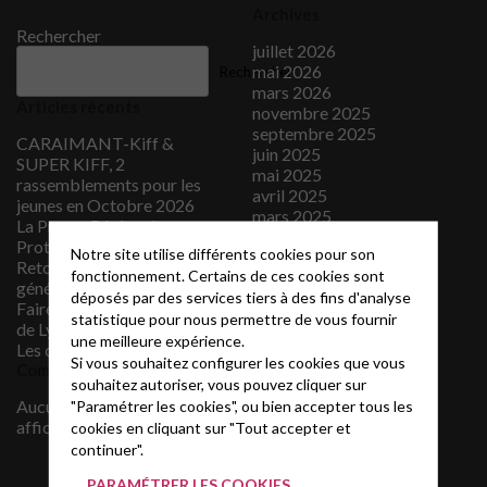
Archives
Rechercher
juillet 2026
mai 2026
Rechercher
mars 2026
Articles récents
novembre 2025
septembre 2025
CARAIMANT-Kiff &
juin 2025
SUPER KIFF, 2
mai 2025
rassemblements pour les
avril 2025
jeunes en Octobre 2026
mars 2025
La Presse Régionale
février 2025
Protestante
Notre site utilise différents cookies pour son
novembre 2024
Retour sur l’assemblée
fonctionnement. Certains de ces cookies sont
octobre 2024
générale 2026
déposés par des services tiers à des fins d'analyse
septembre 2024
Faire un don à la paroisse
statistique pour nous permettre de vous fournir
février 2024
de Lyon Ouest Change
septembre 2023
une meilleure expérience.
Les concerts Candlelight
mars 2023
Si vous souhaitez configurer les cookies que vous
Commentaires récents
février 2023
souhaitez autoriser, vous pouvez cliquer sur
janvier 2023
Aucun commentaire à
"Paramétrer les cookies", ou bien accepter tous les
juin 2022
afficher.
cookies en cliquant sur "Tout accepter et
mai 2022
continuer".
avril 2022
PARAMÉTRER LES COOKIES
août 2021