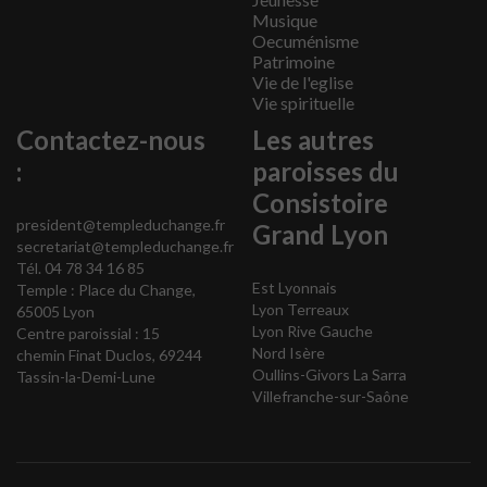
Musique
Oecuménisme
Patrimoine
Vie de l'eglise
Vie spirituelle
Contactez-nous
Les autres
:
paroisses du
Consistoire
president@templeduchange.fr
Grand Lyon
secretariat@templeduchange.fr
Tél. 04 78 34 16 85
Est Lyonnais
Temple : Place du Change,
Lyon Terreaux
65005 Lyon
Lyon Rive Gauche
Centre paroissial : 15
Nord Isère
chemin Finat Duclos, 69244
Oullins-Givors La Sarra
Tassin-la-Demi-Lune
Villefranche-sur-Saône