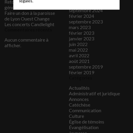
légales.
Retour sur l’assemblée
octobre 2024
générale 2026
septembre 2024
Faire un don à la paroisse
février 2024
de Lyon Ouest Change
septembre 2023
Les concerts Candlelight
mars 2023
Commentaires récents
février 2023
janvier 2023
Aucun commentaire à
juin 2022
afficher.
mai 2022
avril 2022
août 2021
septembre 2019
février 2019
Catégories
Actualités
Administratif et juridique
Annonces
Catéchèse
Communication
Culture
Église de témoins
Évangélisation
Jeunesse