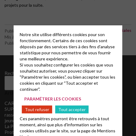
projets pour la suite.
Activités paroissiales
Publié le 9 septembre 2025
Notre site utilise différents cookies pour son
Mis à jour le 20 janvier 2026
fonctionnement. Certains de ces cookies sont
Publié par le webmaster
déposés par des services tiers à des fins d'analyse
statistique pour nous permettre de vous fournir
une meilleure expérience.
Si vous souhaitez configurer les cookies que vous
Archives
souhaitez autoriser, vous pouvez cliquer sur
Rechercher
"Paramétrer les cookies", ou bien accepter tous les
juillet 2026
cookies en cliquant sur "Tout accepter et
mai 2026
Rechercher
mars 2026
continuer".
Articles récents
novembre 2025
PARAMÉTRER LES COOKIES
septembre 2025
CARAIMANT-Kiff &
juin 2025
SUPER KIFF, 2
Tout refuser
Tout accepter
mai 2025
rassemblements pour les
avril 2025
Ces paramètres pourront être retrouvés à tout
jeunes en Octobre 2026
mars 2025
moment, ainsi que plus d'information sur les
La Presse Régionale
février 2025
cookies utilisés par le site, sur la page de
Mentions
Protestante
novembre 2024