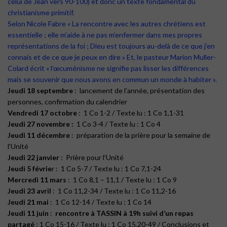
celui de Jean vers 90-100) et donc un texte fondamental du
christianisme primitif.
Selon Nicole Fabre « La rencontre avec les autres chrétiens est
essentielle ; elle m’aide à ne pas m’enfermer dans mes propres
représentations de la foi ; Dieu est toujours au-delà de ce que j’en
connais et de ce que je peux en dire » Et, le pasteur Marion Muller-
Colard écrit « l’œcuménisme ne signifie pas lisser les différences
mais se souvenir que nous avons en commun un monde à habiter ».
Jeudi 18 septembre
: lancement de l’année, présentation des
personnes, confirmation du calendrier
Vendredi 17 octobre
: 1 Co 1-2 / Texte lu : 1 Co 1,1-31
Jeudi 27 novembre :
1 Co 3-4 / Texte lu : 1 Co 4
Jeudi 11 décembre
: préparation de la prière pour la semaine de
l’Unité
Jeudi 22 janvier
: Prière pour l’Unité
Jeudi 5 févrie
r : 1 Co 5-7 / Texte lu : 1 Co 7,1-24
Mercredi 11 mars
: 1 Co 8,1 – 11,1 / Texte lu : 1 Co 9
Jeudi 23 avril
: 1 Co 11,2-34 / Texte lu : 1 Co 11,2-16
Jeudi 21 mai
: 1 Co 12-14 / Texte lu : 1 Co 14
Jeudi 11 juin
:
rencontre à TASSIN à 19h suivi d’un repas
partagé
: 1 Co 15-16 / Texte lu : 1 Co 15,20-49 / Conclusions et