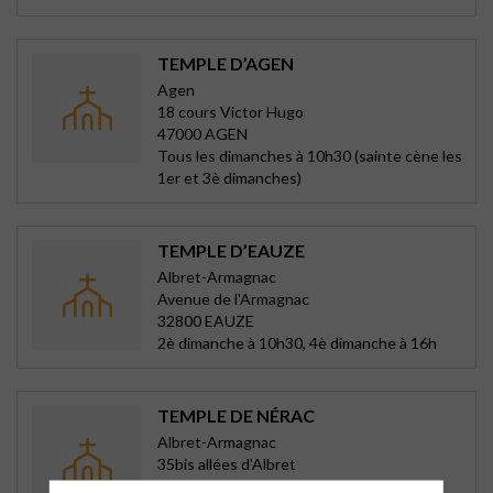
TEMPLE D’AGEN
Agen
18 cours Victor Hugo
47000 AGEN
Tous les dimanches à 10h30 (sainte cène les
1er et 3è dimanches)
TEMPLE D’EAUZE
Albret-Armagnac
Avenue de l'Armagnac
32800 EAUZE
2è dimanche à 10h30, 4è dimanche à 16h
TEMPLE DE NÉRAC
Albret-Armagnac
35bis allées d'Albret
47600 NERAC