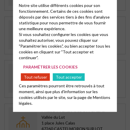
Dimanche à 10h30
Notre site utilise différents cookies pour son
fonctionnement. Certains de ces cookies sont
déposés par des services tiers à des fins d'analyse
statistique pour nous permettre de vous fournir
TEMPLE DE TONNEINS
une meilleure expérience.
Tonneins
Si vous souhaitez configurer les cookies que vous
18 bld François Mitterrand
souhaitez autoriser, vous pouvez cliquer sur
47400 TONNEINS
"Paramétrer les cookies", ou bien accepter tous les
2è et 4è dimanches à 10h30
cookies en cliquant sur "Tout accepter et
continuer".
TEMPLE DE MARMANDE
PARAMÉTRER LES COOKIES
Marmande
Tout refuser
Tout accepter
5 avenue du Cdt Christian Baylac
47200 MARMANDE
Ces paramètres pourront être retrouvés à tout
1er et 3è dimanches à 10h30
moment, ainsi que plus d'information sur les
cookies utilisés par le site, sur la page de
Mentions
légales.
PRESBYTÈRE MAISON CALAS
Vallée du Lot
1 place Jules Calas
47260 CASTELMORON SUR LOT