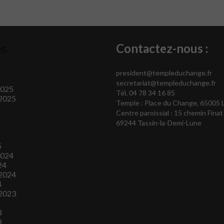
es
Contactez-nous :
president@templeduchange.fr
secretariat@templeduchange.fr
2025
Tél. 04 78 34 16 85
2025
Temple : Place du Change, 65005 
Centre paroissial : 15 chemin Finat
69244 Tassin-la-Demi-Lune
5
2024
24
2024
4
2023
3
3