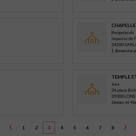
CHAPELLE 
Bergeracois
Impasse de l
24200 SARL
1 dimanche pa
TEMPLE E
Jura
24 place Bic
39000 LONS
2èmes et 4è
1
2
3
4
5
6
7
8