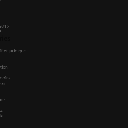
2019
9
ries
f et juridique
tion
émoins
ion
me
se
le