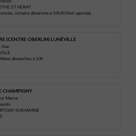
ération
OTHE ST HERAY
l'année, certains dimanche à 10h30 (Voir agenda)
E (CENTRE OBERLIN) LUNÉVILLE
s Vue
VILLE
t 4ème dimanches à 10h
E CHAMPIGNY
sur-Marne
Jaurès
MPIGNY SUR MARNE
30