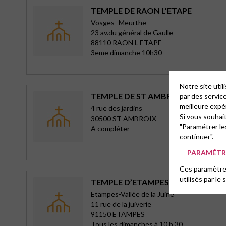
TEMPLE DE RAON L’ETAPE
Vosges -Meurthe
23 av.du général de Gaulle
88110 RAON L ETAPE
3eme dimanche 10h30
Notre site uti
TEMPLE DE ST AMBROIX
par des servic
meilleure expé
4 rue des jardins
Si vous souhai
30500 ST AMBROIX
"Paramétrer le
A compléter
continuer".
PARAMÉTRE
Ces paramètres
utilisés par le 
TEMPLE D’ETAMPES
Etampes-Vallée de la Juine
11 rue de la juiverie
91150 ETAMPES
Tous les dimanches à 10 h 30