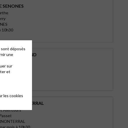
E SENONES
rthe
erry
ONES
e 10h30
es sont déposés
 NOISY LE GRAND
rnir une
Noisy Le Grand
uer sur
 Malnoue
ter et
Y LE GRAND
0h30
r les cookies
DE COURNONTERRAL
et Alentours
 Passet
RNONTERRAL
par mois à 10h30