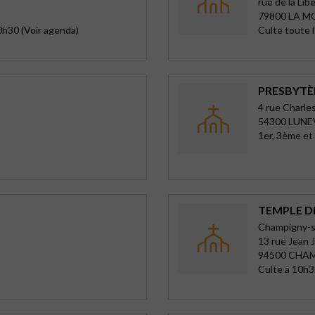
rue de la Lib
79800 LA M
0h30 (Voir agenda)
Culte toute 
PRESBYTÈR
4 rue Charle
54300 LUNE
1er, 3ème e
TEMPLE D
Champigny-
13 rue Jean 
94500 CHA
Culte à 10h