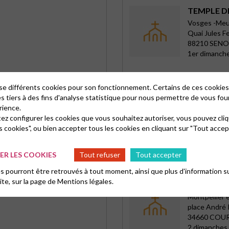
TEMPLE D
Vosges -Meu
Quai Jules F
88210 SEN
1er dimanch
lise différents cookies pour son fonctionnement. Certains de ces cooki
EGLISE DE
es tiers à des fins d'analyse statistique pour nous permettre de vous fou
rience.
L\'Unité de 
tez configurer les cookies que vous souhaitez autoriser, vous pouvez cliq
79 rue de la
s cookies", ou bien accepter tous les cookies en cliquant sur "Tout accep
93160 NOIS
Dimanche 1
R LES COOKIES
Tout refuser
Tout accepter
 pourront être retrouvés à tout moment, ainsi que plus d'information su
site, sur la page de
Mentions légales.
TEMPLE 
Montpellier 
place André
34660 COU
2 dimanches 